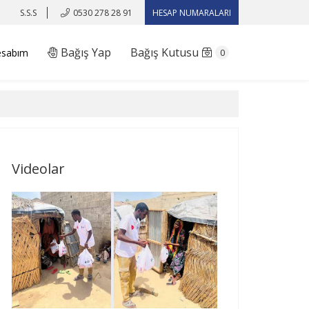
S.S.S
0530 278 28 91
HESAP NUMARALARI
Bağış Yap
Bağış Kutusu
esabım
0
Videolar