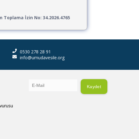
ım Toplama İzin No: 34.2026.4765
0530 278 28 91
info@umudavesile.org
Kaydet
vurusu