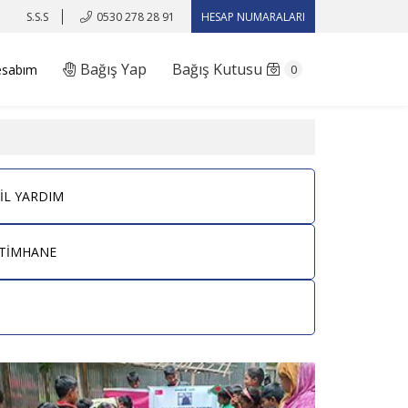
S.S.S
0530 278 28 91
HESAP NUMARALARI
Bağış Yap
Bağış Kutusu
esabım
0
İL YARDIM
TİMHANE