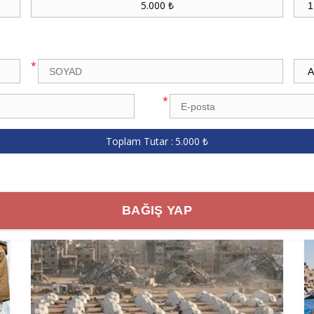
5.000 ₺
*
*
Toplam Tutar :
5.000 ₺
BAĞIŞ YAP