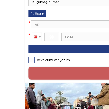
1. Hisse
*
*
Vekaletimi veriyorum.